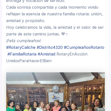
entrega y vocación de servicio.
Cada sonrisa compartida y cada momento vivido
reflejan la esencia de nuestra familia rotaria: unión,
amistad y propósito.
Hoy celebramos la vida, la amistad y el valor de ser
parte de este camino juntas. 💙✨
¡Feliz cumpleaños!
#RotaryCaliche
#Distrito4320
#CumpleañosRotario
#FamiliaRotaria
#Amistad
RotaryEnAcción
UnidosParaHacerElBien