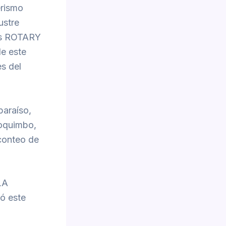
erismo
ustre
los ROTARY
e este
es del
paraíso,
Coquimbo,
conteo de
LA
ó este