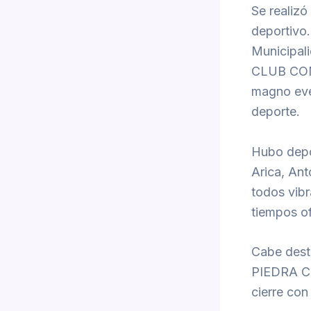
Se realizó
deportivo.
Municipal
CLUB COMB
magno even
deporte.
Hubo depor
Arica, An
todos vib
tiempos of
Cabe desta
PIEDRA CO
cierre con