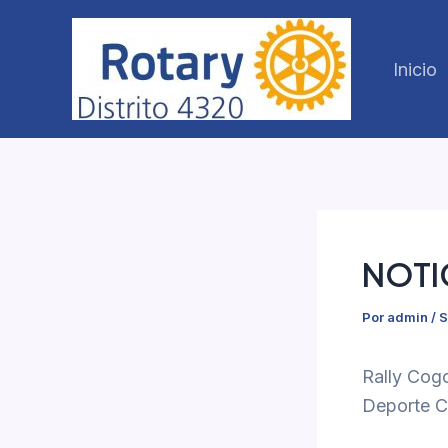
Ir
al
Inicio
contenido
NOTI
Por
admin
/
S
Rally Cog
Deporte C